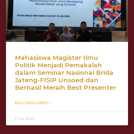
Mahasiswa Magister Ilmu
Politik Menjadi Pemakalah
dalam Seminar Nasional Brida
Jateng-FISIP Unsoed dan
Berhasil Meraih Best Presenter
BACA LEBIH LANJUT »
11 Juli 2024