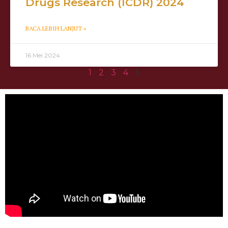
Drugs Research (ICDR) 2024
BACA LEBIH LANJUT »
16 Mei 2024
1
2
3
4
5