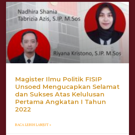
Magister Ilmu Politik FISIP
Unsoed Mengucapkan Selamat
dan Sukses Atas Kelulusan
Pertama Angkatan I Tahun
2022
BACA LEBIH LANJUT »